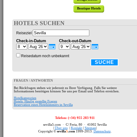
Boutique Hotels
HOTELS SUCHEN
Reiseziel
Check-in-Datum
Check-out-Datum
Reisedatum noch unbekannt
SUCHE
FRAGEN / ANTWORTEN
Bei Rückfragen stehen wir jederzeit zu Ihrer Verfügung. Falls Sie weitere
Informationen benötigen können Sie uns per Email und Telefon erreichen.
Hotelkategorien
Hotels: Häufig gestellte Fragen
Reservation eines Hotelzimmers in Sevilla
Telefon: (+34) 955 283 911
sevilla5.com · C/ Feria, 80 · 41002 Sevilla
|
Über uns
|
Kontakt
|
Sitemap
|
Copyright ©
sevilla
5
.com
1999-2013.
Datenschutz
.