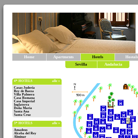
Home
Apartments
Hotels
Hostal
Sevilla
Andalucia
4* HOTELS
alle »
Casas Judería
Rey de Baeza
Villa Palmera
Casa Romana
Casa Imperial
Inglaterra
Doña Maria
Santa Ana
Santa Cruz
3* HOTELS
alle »
Amadeus
Alcoba del Rey
Alminar