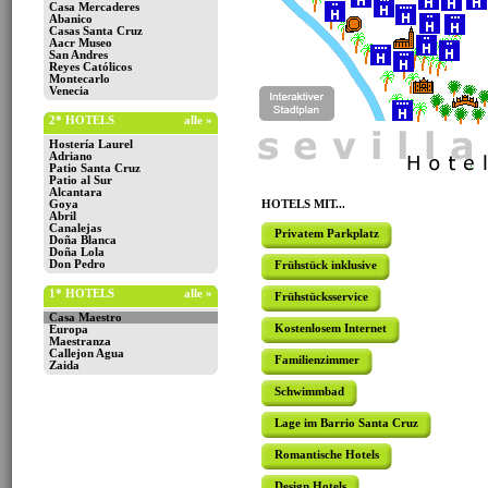
Casa Mercaderes
Abanico
Casas Santa Cruz
Aacr Museo
San Andres
Reyes Católicos
Montecarlo
Venecia
2* HOTELS
alle »
Hostería Laurel
Adriano
Patio Santa Cruz
Patio al Sur
Alcantara
Goya
HOTELS MIT...
Abril
Canalejas
Privatem Parkplatz
Doña Blanca
Doña Lola
Don Pedro
Frühstück inklusive
1* HOTELS
alle »
Frühstücksservice
Casa Maestro
Kostenlosem Internet
Europa
Maestranza
Callejon Agua
Familienzimmer
Zaida
Schwimmbad
Lage im Barrio Santa Cruz
Romantische Hotels
Design Hotels