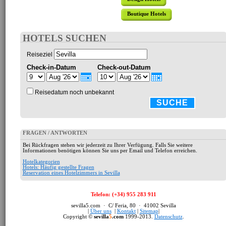
Boutique Hotels
HOTELS SUCHEN
Reiseziel
Check-in-Datum
Check-out-Datum
Reisedatum noch unbekannt
SUCHE
FRAGEN / ANTWORTEN
Bei Rückfragen stehen wir jederzeit zu Ihrer Verfügung. Falls Sie weitere
Informationen benötigen können Sie uns per Email und Telefon erreichen.
Hotelkategorien
Hotels: Häufig gestellte Fragen
Reservation eines Hotelzimmers in Sevilla
Telefon: (+34) 955 283 911
sevilla5.com · C/ Feria, 80 · 41002 Sevilla
|
Über uns
|
Kontakt
|
Sitemap
|
Copyright ©
sevilla
5
.com
1999-2013.
Datenschutz
.