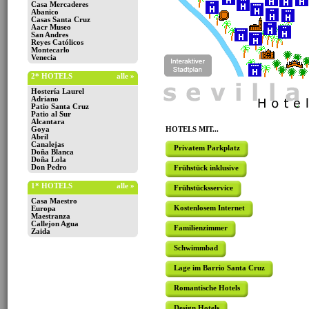
Casa Mercaderes
Abanico
Casas Santa Cruz
Aacr Museo
San Andres
Reyes Católicos
Montecarlo
Venecia
2* HOTELS
alle »
Hostería Laurel
Adriano
Patio Santa Cruz
Patio al Sur
Alcantara
Goya
HOTELS MIT...
Abril
Canalejas
Privatem Parkplatz
Doña Blanca
Doña Lola
Don Pedro
Frühstück inklusive
1* HOTELS
alle »
Frühstücksservice
Casa Maestro
Kostenlosem Internet
Europa
Maestranza
Callejon Agua
Familienzimmer
Zaida
Schwimmbad
Lage im Barrio Santa Cruz
Romantische Hotels
Design Hotels