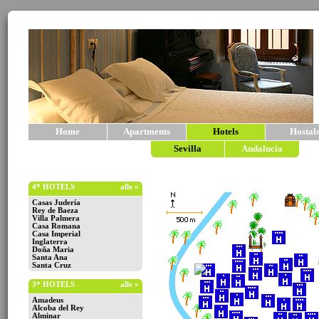
Home
Apartments
Hotels
Hostal
Sevilla
Andalucia
4* HOTELS
alle »
Casas Judería
Rey de Baeza
Villa Palmera
Casa Romana
Casa Imperial
Inglaterra
Doña Maria
Santa Ana
Santa Cruz
3* HOTELS
alle »
Amadeus
Alcoba del Rey
Alminar