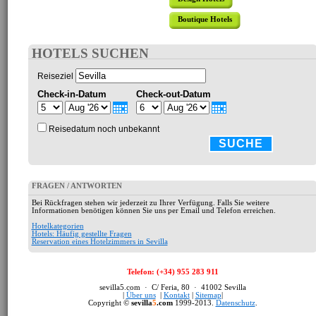
Boutique Hotels
HOTELS SUCHEN
Reiseziel
Check-in-Datum
Check-out-Datum
Reisedatum noch unbekannt
SUCHE
FRAGEN / ANTWORTEN
Bei Rückfragen stehen wir jederzeit zu Ihrer Verfügung. Falls Sie weitere
Informationen benötigen können Sie uns per Email und Telefon erreichen.
Hotelkategorien
Hotels: Häufig gestellte Fragen
Reservation eines Hotelzimmers in Sevilla
Telefon: (+34) 955 283 911
sevilla5.com · C/ Feria, 80 · 41002 Sevilla
|
Über uns
|
Kontakt
|
Sitemap
|
Copyright ©
sevilla
5
.com
1999-2013.
Datenschutz
.