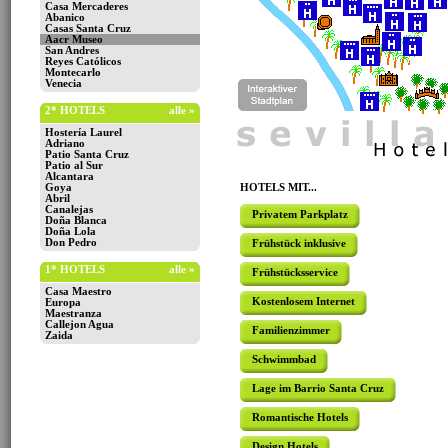
Casa Mercaderes
Abanico
Casas Santa Cruz
Aacr Museo
San Andres
Reyes Católicos
Montecarlo
Venecia
2* HOTELS
alle »
Hostería Laurel
Adriano
Patio Santa Cruz
Patio al Sur
Alcantara
Goya
HOTELS MIT...
Abril
Canalejas
Privatem Parkplatz
Doña Blanca
Doña Lola
Don Pedro
Frühstück inklusive
1* HOTELS
alle »
Frühstücksservice
Casa Maestro
Kostenlosem Internet
Europa
Maestranza
Callejon Agua
Familienzimmer
Zaida
Schwimmbad
Lage im Barrio Santa Cruz
Romantische Hotels
Design Hotels