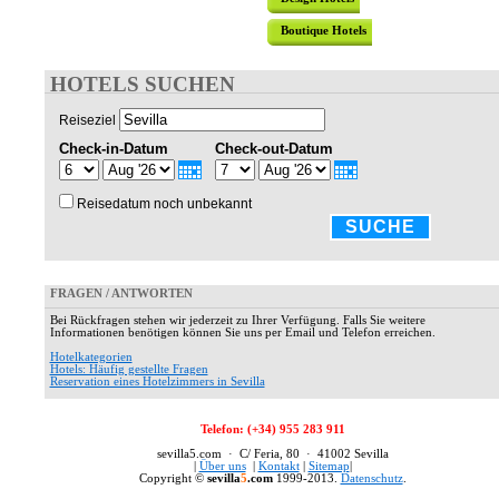
Boutique Hotels
HOTELS SUCHEN
Reiseziel
Check-in-Datum
Check-out-Datum
Reisedatum noch unbekannt
SUCHE
FRAGEN / ANTWORTEN
Bei Rückfragen stehen wir jederzeit zu Ihrer Verfügung. Falls Sie weitere
Informationen benötigen können Sie uns per Email und Telefon erreichen.
Hotelkategorien
Hotels: Häufig gestellte Fragen
Reservation eines Hotelzimmers in Sevilla
Telefon: (+34) 955 283 911
sevilla5.com · C/ Feria, 80 · 41002 Sevilla
|
Über uns
|
Kontakt
|
Sitemap
|
Copyright ©
sevilla
5
.com
1999-2013.
Datenschutz
.