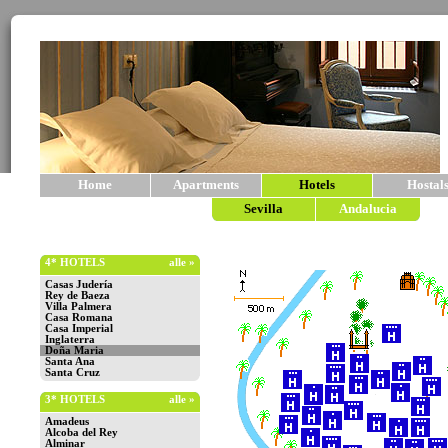
Home
Apartments
Hotels
Hostal
Sevilla
Andalucia
4* HOTELS
alle »
Casas Judería
Rey de Baeza
Villa Palmera
Casa Romana
Casa Imperial
Inglaterra
Doña Maria
Santa Ana
Santa Cruz
3* HOTELS
alle »
Amadeus
Alcoba del Rey
Alminar