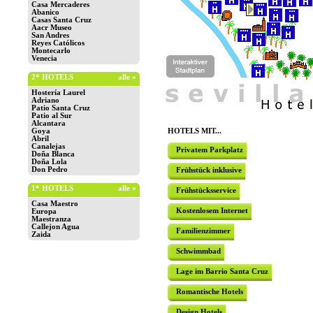
Casa Mercaderes
Abanico
Casas Santa Cruz
Aacr Museo
San Andres
Reyes Católicos
Montecarlo
Venecia
2* HOTELS
alle »
Hostería Laurel
Adriano
Patio Santa Cruz
Patio al Sur
Alcantara
Goya
HOTELS MIT...
Abril
Canalejas
Privatem Parkplatz
Doña Blanca
Doña Lola
Don Pedro
Frühstück inklusive
1* HOTELS
alle »
Frühstücksservice
Casa Maestro
Kostenlosem Internet
Europa
Maestranza
Callejon Agua
Familienzimmer
Zaida
Schwimmbad
Lage im Barrio Santa Cruz
Romantische Hotels
Design Hotels