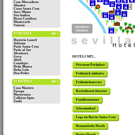
Casa Mercaderes
Abanico
Casas Santa Cruz
Aacr Museo
San Andres
Reyes Católicos
Montecarlo
Venecia
2* HOTELS
alle »
Hostería Laurel
Adriano
Patio Santa Cruz
Patio al Sur
Alcantara
Goya
HOTELS MIT...
Abril
Canalejas
Privatem Parkplatz
Doña Blanca
Doña Lola
Don Pedro
Frühstück inklusive
1* HOTELS
alle »
Frühstücksservice
Casa Maestro
Kostenlosem Internet
Europa
Maestranza
Callejon Agua
Familienzimmer
Zaida
Schwimmbad
Lage im Barrio Santa Cruz
Romantische Hotels
Design Hotels