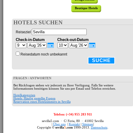
Boutique Hotels
HOTELS SUCHEN
Reiseziel
Check-in-Datum
Check-out-Datum
Reisedatum noch unbekannt
SUCHE
FRAGEN / ANTWORTEN
Bei Rückfragen stehen wir jederzeit zu Ihrer Verfügung. Falls Sie weitere
Informationen benötigen können Sie uns per Email und Telefon erreichen.
Hotelkategorien
Hotels: Häufig gestellte Fragen
Reservation eines Hotelzimmers in Sevilla
Telefon: (+34) 955 283 911
sevilla5.com · C/ Feria, 80 · 41002 Sevilla
|
Über uns
|
Kontakt
|
Sitemap
|
Copyright ©
sevilla
5
.com
1999-2013.
Datenschutz
.