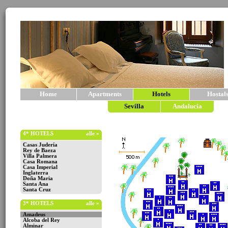
Home
Apartments
Hotels
Hostal
Sevilla
Andalucia
4* HOTELS
alle »
Casas Judería
Rey de Baeza
Villa Palmera
Casa Romana
Casa Imperial
Inglaterra
Doña Maria
Santa Ana
Santa Cruz
3* HOTELS
alle »
Amadeus
Alcoba del Rey
Alminar