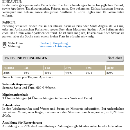
EINKAUFEN:
In der nahe gelegenen calle Feria finden Sie Einzelhandelsgeschäfte für jeglichen Bedarf,
sowie Apotheke, Tabakwarenladen, Friseur, uvm. Die bekannten Einkaufsstrassen Sierpes,
Velazquez und Tetuan, sowie das grosse Kaufhaus El Corte Inglés sind 10 Gehminuten
enfernt.
PARKEN:
Parkmöglichkeiten finden Sie in der Strasse Escuelas Pías oder Santa Angela de la Cruz,
oder am Andalusischen Parlament, gegenüber dem Macarena Stadttor. Alle befinden sich
etwa 10-15 min vom Apartment entfernt. Es ist auch möglich, kostenlos auf der Strasse zu
parken, aber die Suche nach einem freien Platz ist oft sehr schwierig.
Mehr Fotos
Piedra
|
Umgebung
Meinung
Was unsere Gäste sagen...
Nach oben
PREIS UND BEDINGUNGEN
PIEDRA
Tag
1 Wo
2 Wo
3 Wo
Monat
2 pax
60 €
300 €
470 €
640 €
800 €
Preise in Euro pro Tag und Apartment.
Saisonale Anpassungen
Semana Santa und Feria: 600 € /Woche.
Mindestaufenthalt
3 Übernachtungen (4 Übernachtungen in Semana Santa und Feria).
Nebenkosten
In den Wochentarifen sind Wasser und Strom im Mietpreis inbegriffen. Bei Aufenthalten
von einem Monat, oder länger, rechnen wir den Stromverbrauch separat ab, zu 0,20 Euro
/KWh.
Anzahlung für Reservierung
Anzahlung von 20% des Gesamtbetrags. Zahlungsmöglichkeiten siehe Tabelle links oben.