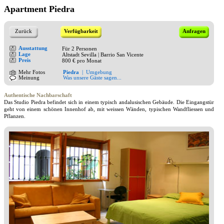
Apartment Piedra
Zurück
Verfügbarkeit
Anfragen
Ausstattung
Für 2 Personen
Lage
Altstadt Sevilla | Barrio San Vicente
Preis
800 € pro Monat
Mehr Fotos
Piedra
|
Umgebung
Meinung
Was unsere Gäste sagen...
Authentische Nachbarschaft
Das Studio Piedra befindet sich in einem typisch andalusischen Gebäude. Die Eingangstür
geht von einem schönen Innenhof ab, mit weissen Wänden, typischen Wandfliessen und
Pflanzen.