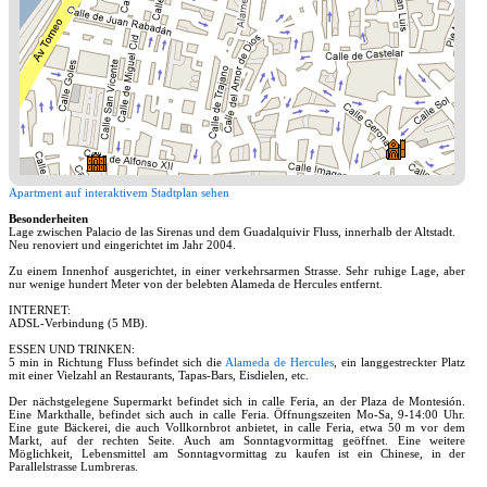
Apartment auf interaktivem Stadtplan sehen
Besonderheiten
Lage zwischen Palacio de las Sirenas und dem Guadalquivir Fluss, innerhalb der Altstadt.
Neu renoviert und eingerichtet im Jahr 2004.
Zu einem Innenhof ausgerichtet, in einer verkehrsarmen Strasse. Sehr ruhige Lage, aber
nur wenige hundert Meter von der belebten Alameda de Hercules entfernt.
INTERNET:
ADSL-Verbindung (5 MB).
ESSEN UND TRINKEN:
5 min in Richtung Fluss befindet sich die
Alameda de Hercules
, ein langgestreckter Platz
mit einer Vielzahl an Restaurants, Tapas-Bars, Eisdielen, etc.
Der nächstgelegene Supermarkt befindet sich in calle Feria, an der Plaza de Montesión.
Eine Markthalle, befindet sich auch in calle Feria. Öffnungszeiten Mo-Sa, 9-14:00 Uhr.
Eine gute Bäckerei, die auch Vollkornbrot anbietet, in calle Feria, etwa 50 m vor dem
Markt, auf der rechten Seite. Auch am Sonntagvormittag geöffnet. Eine weitere
Möglichkeit, Lebensmittel am Sonntagvormittag zu kaufen ist ein Chinese, in der
Parallelstrasse Lumbreras.