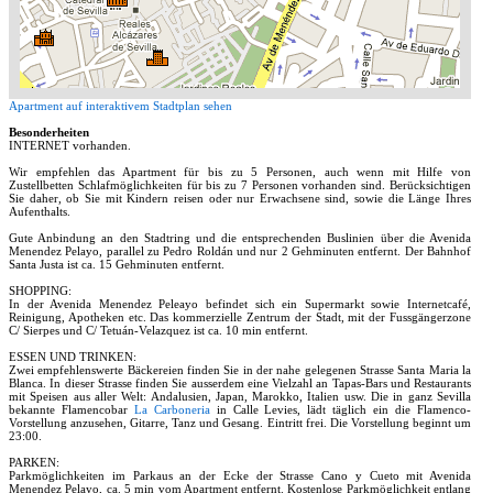
Apartment auf interaktivem Stadtplan sehen
Besonderheiten
INTERNET vorhanden.
Wir empfehlen das Apartment für bis zu 5 Personen, auch wenn mit Hilfe von
Zustellbetten Schlafmöglichkeiten für bis zu 7 Personen vorhanden sind. Berücksichtigen
Sie daher, ob Sie mit Kindern reisen oder nur Erwachsene sind, sowie die Länge Ihres
Aufenthalts.
Gute Anbindung an den Stadtring und die entsprechenden Buslinien über die Avenida
Menendez Pelayo, parallel zu Pedro Roldán und nur 2 Gehminuten entfernt. Der Bahnhof
Santa Justa ist ca. 15 Gehminuten entfernt.
SHOPPING:
In der Avenida Menendez Peleayo befindet sich ein Supermarkt sowie Internetcafé,
Reinigung, Apotheken etc. Das kommerzielle Zentrum der Stadt, mit der Fussgängerzone
C/ Sierpes und C/ Tetuán-Velazquez ist ca. 10 min entfernt.
ESSEN UND TRINKEN:
Zwei empfehlenswerte Bäckereien finden Sie in der nahe gelegenen Strasse Santa Maria la
Blanca. In dieser Strasse finden Sie ausserdem eine Vielzahl an Tapas-Bars und Restaurants
mit Speisen aus aller Welt: Andalusien, Japan, Marokko, Italien usw. Die in ganz Sevilla
bekannte Flamencobar
La Carboneria
in Calle Levies, lädt täglich ein die Flamenco-
Vorstellung anzusehen, Gitarre, Tanz und Gesang. Eintritt frei. Die Vorstellung beginnt um
23:00.
PARKEN:
Parkmöglichkeiten im Parkaus an der Ecke der Strasse Cano y Cueto mit Avenida
Menendez Pelayo, ca. 5 min vom Apartment entfernt. Kostenlose Parkmöglichkeit entlang