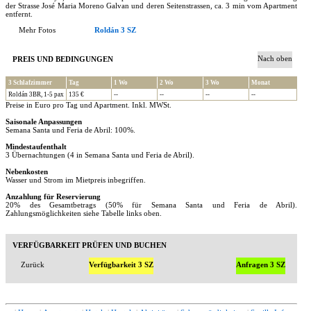
der Strasse José Maria Moreno Galvan und deren Seitenstrassen, ca. 3 min vom Apartment
entfernt.
Mehr Fotos
Roldán 3 SZ
Nach oben
PREIS UND BEDINGUNGEN
3 Schlafzimmer
Tag
1 Wo
2 Wo
3 Wo
Monat
Roldán 3BR, 1-5 pax
135 €
--
--
--
--
Preise in Euro pro Tag und Apartment. Inkl. MWSt.
Saisonale Anpassungen
Semana Santa und Feria de Abril: 100%.
Mindestaufenthalt
3 Übernachtungen (4 in Semana Santa und Feria de Abril).
Nebenkosten
Wasser und Strom im Mietpreis inbegriffen.
Anzahlung für Reservierung
20% des Gesamtbetrags (50% für Semana Santa und Feria de Abril).
Zahlungsmöglichkeiten siehe Tabelle links oben.
VERFÜGBARKEIT PRÜFEN UND BUCHEN
Zurück
Verfügbarkeit 3 SZ
Anfragen 3 SZ