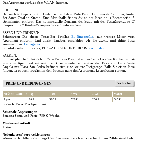
Das Apartment verfügt über WLAN-Internet.
SHOPPING:
Der nächste Supermarkt befindet sich auf dem Platz Padre Jerónimo de Cordoba, hinter
der Santa Catalina Kirche. Eine Markthalle finden Sie an der Plaza de la Encarnación, 5
Gehminuten entfernt. Das kommerzielle Zentrum der Stadt, mit der Fussgängerzone C/
Sierpes und C/ Tetuán-Velazquez ist ca. 5 min entfernt.
ESSEN UND TRINKEN:
Sehenswert: Die älteste Tapas-Bar Sevillas
El Rinconcíllo
, nur wenige Meter vom
Apartment entfernt. Und direkt daneben empfehlen wir die zweite und dritte Tapa
einzunehmen:
La Giganta
.
Ebenfalls nahe und lecker, PLAZA CRISTO DE BURGOS:
Coloniales
.
PARKEN:
Ein Parkplatz befindet sich in Calle Escuelas Pías, neben der Santa Catalina Kirche, ca. 3-4
min vom Apartment entfernt. Ca. 3 Gehminuten entfernt,an der Ecke von Calle Santa
Angela mit Plaza San Pedro befindet sich eine weitere Tiefgarage. Falls Sie einen Platz
finden, ist es auch möglich in den Strassen nahe des Apartments kostenlos zu parken.
Nach oben
PREIS UND BEDINGUNGEN
NIÑO RICARDO
Tag
1 Wo
2 Wo
3 Wo
Monat
2 pax
60 €
360 €
520 €
700 €
880 €
Preise in Euro. Pro Apartment.
Saisonale Anpassungen
Semana Santa und Feria: 750 € /Woche.
Mindestaufenthalt
1 Woche.
Nebenkosten/ Serviceleistungen
Wasser ist im Mietpreis inbegriffen. Stromverbrauch entsprechend dem Zählerstand beim