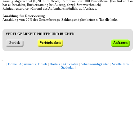
Auszug abgerechnet (0,20 Euro /KWh). Stromkaution: 100 Euro/Monat (bei Ankunft in
bar zu bezahlen, Rückerstattung bei Auszug, abzgl. Stromverbrauch)
Reinigungsservice während des Aufenthalts möglich, auf Anfrage.
Anzahlung für Reservierung
Anzahlung von 20% des Gesamtbetrags. Zahlungsmöglichkeiten s. Tabelle links.
VERFÜGBARKEIT PRÜFEN UND BUCHEN
Zurück
Verfügbarkeit
Anfragen
|
Home
|
Apartments
|
Hotels
|
Hostals
|
Aktivitäten
|
Sehenswürdigkeiten
|
Sevilla Info
|
Stadtplan
|