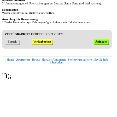
Mindestaufenthalt
3 Übernachtungen (4 Übernachtungen bei Semana Santa, Feria und Weihnachten).
Nebenkosten
Wasser und Strom im Mietpreis inbegriffen.
Anzahlung für Reservierung
20% des Gesamtbetrags. Zahlungsmöglichkeiten siehe Tabelle links oben.
VERFÜGBARKEIT PRÜFEN UND BUCHEN
Zurück
Verfügbarkeit
Anfragen
|
Home
|
Apartments
|
Hotels
|
Hostals
|
Aktivitäten
|
Sehenswürdigkeiten
|
Sevilla Info
|
Stadtplan
|
"));