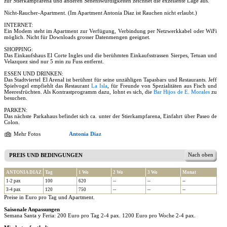
zur Stierkampfarena und anderen Sehenswürdigkeiten zeichnet die exzellente Lage aus.
Nicht-Raucher-Apartment. (Im Apartment Antonia Diaz ist Rauchen nicht erlaubt.)
INTERNET:
Ein Modem steht im Apartment zur Verfügung, Verbindung per Netzwerkkabel oder WiFi
möglich. Nicht für Downloads grosser Datenmengen geeignet.
SHOPPING:
Das Einkaufshaus El Corte Ingles und die berühmten Einkaufsstrassen Sierpes, Tetuan und
Velazquez sind nur 5 min zu Fuss entfernt.
ESSEN UND DRINKEN:
Das Stadtviertel El Arenal ist berühmt für seine unzähligen Tapasbars und Restaurants. Jeff
Spielvogel empfiehlt das Restaurant
La Isla
, für Freunde von Spezialitäten aus Fisch und
Meeresfrüchten. Als Kontrastprogramm dazu, lohnt es sich, die
Bar Hijos de E. Morales
zu
besuchen.
PARKEN:
Das nächste Parkahaus befindet sich ca. unter der Stierkampfarena, Einfahrt über Paseo de
Colon.
Mehr Fotos
Antonia Diaz
Nach oben
PREIS UND BEDINGUNGEN
ANTONIA DIAZ
Tag
1 Wo
2 Wo
3 Wo
Monat
1-2 pax
100
620
--
--
--
3-4 pax
120
750
--
--
--
Preise in Euro pro Tag und Apartment.
Saisonale Anpassungen
Semana Santa y Feria: 200 Euro pro Tag 2-4 pax. 1200 Euro pro Woche 2-4 pax.