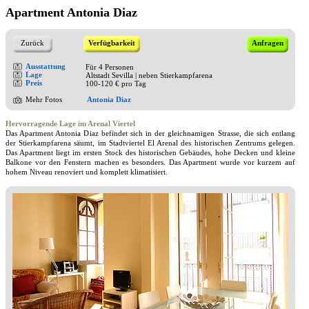
Apartment Antonia Diaz
Zurück
Verfügbarkeit
Anfragen
Ausstattung
Für 4 Personen
Lage
Altstadt Sevilla | neben Stierkampfarena
Preis
100-120 € pro Tag
Mehr Fotos
Antonia Diaz
Hervorragende Lage im Arenal Viertel
Das Apartment Antonia Diaz befindet sich in der gleichnamigen Strasse, die sich entlang
der Stierkampfarena säumt, im Stadtviertel El Arenal des historischen Zentrums gelegen.
Das Apartment liegt im ersten Stock des historischen Gebäudes, hohe Decken und kleine
Balkone vor den Fenstern machen es besonders. Das Apartment wurde vor kurzem auf
hohem Niveau renoviert und komplett klimatisiert.