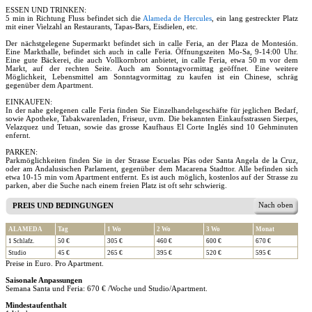
ESSEN UND TRINKEN:
5 min in Richtung Fluss befindet sich die
Alameda de Hercules
, ein lang gestreckter Platz
mit einer Vielzahl an Restaurants, Tapas-Bars, Eisdielen, etc.
Der nächstgelegene Supermarkt befindet sich in calle Feria, an der Plaza de Montesión.
Eine Markthalle, befindet sich auch in calle Feria. Öffnungszeiten Mo-Sa, 9-14:00 Uhr.
Eine gute Bäckerei, die auch Vollkornbrot anbietet, in calle Feria, etwa 50 m vor dem
Markt, auf der rechten Seite. Auch am Sonntagvormittag geöffnet. Eine weitere
Möglichkeit, Lebensmittel am Sonntagvormittag zu kaufen ist ein Chinese, schräg
gegenüber dem Apartment.
EINKAUFEN:
In der nahe gelegenen calle Feria finden Sie Einzelhandelsgeschäfte für jeglichen Bedarf,
sowie Apotheke, Tabakwarenladen, Friseur, uvm. Die bekannten Einkaufsstrassen Sierpes,
Velazquez und Tetuan, sowie das grosse Kaufhaus El Corte Inglés sind 10 Gehminuten
enfernt.
PARKEN:
Parkmöglichkeiten finden Sie in der Strasse Escuelas Pías oder Santa Angela de la Cruz,
oder am Andalusischen Parlament, gegenüber dem Macarena Stadttor. Alle befinden sich
etwa 10-15 min vom Apartment entfernt. Es ist auch möglich, kostenlos auf der Strasse zu
parken, aber die Suche nach einem freien Platz ist oft sehr schwierig.
Nach oben
PREIS UND BEDINGUNGEN
ALAMEDA
Tag
1 Wo
2 Wo
3 Wo
Monat
1 Schlafz.
50 €
305 €
460 €
600 €
670 €
Studio
45 €
265 €
395 €
520 €
595 €
Preise in Euro. Pro Apartment.
Saisonale Anpassungen
Semana Santa und Feria: 670 € /Woche und Studio/Apartment.
Mindestaufenthalt