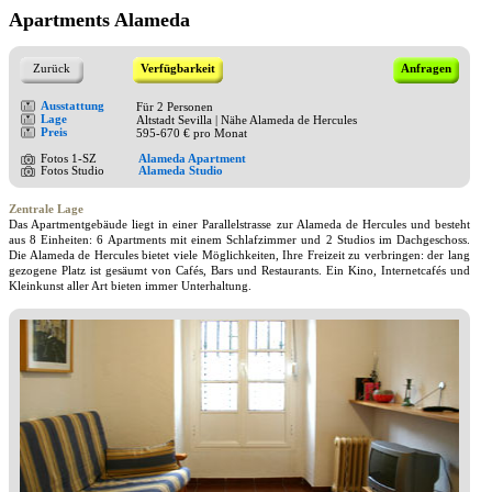
Apartments Alameda
Zurück
Verfügbarkeit
Anfragen
Ausstattung
Für 2 Personen
Lage
Altstadt Sevilla | Nähe Alameda de Hercules
Preis
595-670 € pro Monat
Fotos 1-SZ
Alameda Apartment
Fotos Studio
Alameda Studio
Zentrale Lage
Das Apartmentgebäude liegt in einer Parallelstrasse zur Alameda de Hercules und besteht
aus 8 Einheiten: 6 Apartments mit einem Schlafzimmer und 2 Studios im Dachgeschoss.
Die Alameda de Hercules bietet viele Möglichkeiten, Ihre Freizeit zu verbringen: der lang
gezogene Platz ist gesäumt von Cafés, Bars und Restaurants. Ein Kino, Internetcafés und
Kleinkunst aller Art bieten immer Unterhaltung.