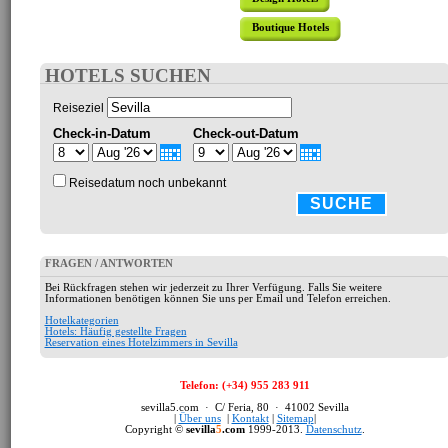
Boutique Hotels
HOTELS SUCHEN
Reiseziel
Check-in-Datum
Check-out-Datum
Reisedatum noch unbekannt
SUCHE
FRAGEN / ANTWORTEN
Bei Rückfragen stehen wir jederzeit zu Ihrer Verfügung. Falls Sie weitere
Informationen benötigen können Sie uns per Email und Telefon erreichen.
Hotelkategorien
Hotels: Häufig gestellte Fragen
Reservation eines Hotelzimmers in Sevilla
Telefon: (+34) 955 283 911
sevilla5.com · C/ Feria, 80 · 41002 Sevilla
|
Über uns
|
Kontakt
|
Sitemap
|
Copyright ©
sevilla
5
.com
1999-2013.
Datenschutz
.