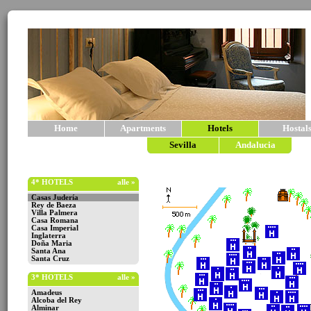
Home
Apartments
Hotels
Hostal
Sevilla
Andalucia
4* HOTELS
alle »
Casas Judería
Rey de Baeza
Villa Palmera
Casa Romana
Casa Imperial
Inglaterra
Doña Maria
Santa Ana
Santa Cruz
3* HOTELS
alle »
Amadeus
Alcoba del Rey
Alminar