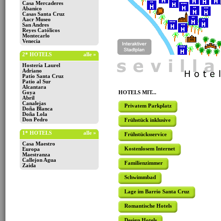
Casa Mercaderes
Abanico
Casas Santa Cruz
Aacr Museo
San Andres
Reyes Católicos
Montecarlo
Venecia
2* HOTELS
alle »
Hostería Laurel
Adriano
Patio Santa Cruz
Patio al Sur
Alcantara
Goya
HOTELS MIT...
Abril
Canalejas
Privatem Parkplatz
Doña Blanca
Doña Lola
Don Pedro
Frühstück inklusive
1* HOTELS
alle »
Frühstücksservice
Casa Maestro
Kostenlosem Internet
Europa
Maestranza
Callejon Agua
Familienzimmer
Zaida
Schwimmbad
Lage im Barrio Santa Cruz
Romantische Hotels
Design Hotels