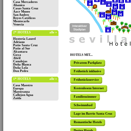
Casa Mercaderes
Abanico
Casas Santa Cruz
Aacr Museo
San Andres
Reyes Católicos
Montecarlo
Venecia
2* HOTELS
alle »
Hostería Laurel
Adriano
Patio Santa Cruz
Patio al Sur
Alcantara
Goya
HOTELS MIT...
Abril
Canalejas
Privatem Parkplatz
Doña Blanca
Doña Lola
Don Pedro
Frühstück inklusive
1* HOTELS
alle »
Frühstücksservice
Casa Maestro
Kostenlosem Internet
Europa
Maestranza
Callejon Agua
Familienzimmer
Zaida
Schwimmbad
Lage im Barrio Santa Cruz
Romantische Hotels
Design Hotels