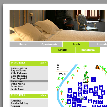
Home
Apartments
Hotels
Hostal
Sevilla
Andalucia
4* HOTELS
alle »
Casas Judería
Rey de Baeza
Villa Palmera
Casa Romana
Casa Imperial
Inglaterra
Doña Maria
Santa Ana
Santa Cruz
3* HOTELS
alle »
Amadeus
Alcoba del Rey
Alminar