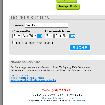
Boutique Hotels
HOTELS SUCHEN
Reiseziel
Check-in-Datum
Check-out-Datum
Reisedatum noch unbekannt
SUCHE
FRAGEN / ANTWORTEN
Bei Rückfragen stehen wir jederzeit zu Ihrer Verfügung. Falls Sie weitere
Informationen benötigen können Sie uns per Email und Telefon erreichen.
Hotelkategorien
Hotels: Häufig gestellte Fragen
Reservation eines Hotelzimmers in Sevilla
Telefon: (+34) 955 283 911
sevilla5.com · C/ Feria, 80 · 41002 Sevilla
|
Über uns
|
Kontakt
|
Sitemap
|
Copyright ©
sevilla
5
.com
1999-2013.
Datenschutz
.