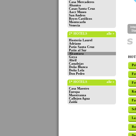
Casa Mercaderes
Abanico
Casas Santa Cruz
Aacr Museo
San Andres
Reyes Católicos
Montecarlo
Venecia
2* HOTELS
alle »
Hostería Laurel
Adriano
Patio Santa Cruz
Patio al Sur
Alcantara
Goya
HOTE
Abril
Canalejas
Pr
Doña Blanca
Doña Lola
Don Pedro
Fr
1* HOTELS
alle »
Fr
Casa Maestro
Ko
Europa
Maestranza
Callejon Agua
Fa
Zaida
Sc
La
Ro
De