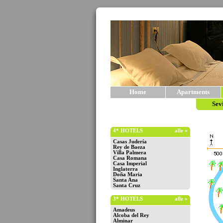
Home
Apartments
Sev
4* HOTELS
alle »
Casas Judería
Rey de Baeza
Villa Palmera
Casa Romana
Casa Imperial
Inglaterra
Doña Maria
Santa Ana
Santa Cruz
3* HOTELS
alle »
Amadeus
Alcoba del Rey
Alminar