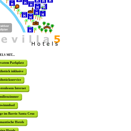
mehrere typ
HOTEL DO
Das Hotel 
Rande des
Zentrum vo
gehören un
Frühstück
Swimmingp
LS MIT...
ivatem Parkplatz
HOTEL LA
ühstück inklusive
Das Hotel 
ühstücksservice
Nähe des C
Haus kann 
die Räume 
stenlosem Internet
milienzimmer
hwimmbad
3* HOTEL
ge im Barrio Santa Cruz
In einem
mantische Hotels
Jahrhunder
und Stras
sign Hotels
Balkon, Te