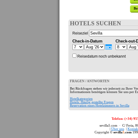
Bo
HOTELS SUCHEN
Reiseziel
Check-in-Datum
Check-out-
Reisedatum noch unbekannt
FRAGEN / ANTWORTEN
Bei Rückfragen stehen wir jederzeit zu Ihrer Ve
Informationen benötigen können Sie uns per Em
Hotelkategorien
Hotels: Häufig gestellte Fragen
Reservation eines Hotelzimmers in Sevilla
Telefon: (+34) 95
sevilla5.com · C/ Feria, 
|
Über uns
|
Kontak
Copyright ©
sevilla
5
.com
199