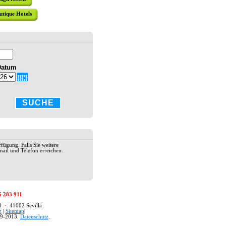
utique Hotels
HOTEL AM
Das Hotel
sevillanis
Datum
Santa Cru
Dekoratio
Excellenter
SUCHE
HOTEL AL
Das Hotel 
Einkaufsv
traditione
rfügung. Falls Sie weitere
17. Jahrhu
ail und Telefon erreichen.
einen tägl
Speed-Inte
Ecke" mit 
2* HOTEL
5 283 911
Das Hotel 
80 · 41002 Sevilla
Cruz Stadt
t
|
Sitemap
|
unmittelba
9-2013.
Datenschutz
.
Hotel verf