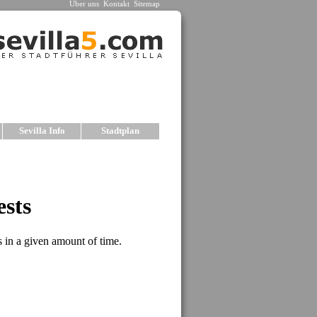
Über uns
Kontakt
Sitemap
Sevilla Info
Stadtplan
la
ne Hotels mit netter Atmosphäre ausgewählt. Wir
ählten Hotels für unterschiedliche Ansprüche und
rmationen mit Fotos und Preisen finden Sie in den
Unterkünfte, empfehlen wir unsere Auswahl an
 LAS CASAS DE LA JUDERIA
es Gebäude im Barrio Santa Cruz. Hervorragende
r Nähe der wichtigsten Sehenswürdig-keiten. Das
fügt über Suiten, Restaurant, Parkplatz und