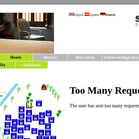
English
Español
Deutsch
Hotels
Hostals
Aktivitäten
Sehenswürdigkeiten
illa
Andalucia
sevilla5.com | Hotels in Sevil
Hotels
im Zentrum con Sevilla.
Für Ihren Aufenthalt in Sevilla haben wir klei
arbeiten nur mit von uns sehr sorgfältig ausgew
Bedürfnisse in jeder Preislage. Detallierte Info
einzelnen Hotelbeschreibungen. Für weitere 
Hostals und Pensionen in Sevilla
.
4* HOTEL
Historisch
Lage in de
Hotel ver