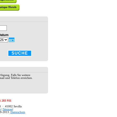
utique Hotels
HOTEL AM
Das Hotel
sevillanis
Datum
Santa Cru
Dekoratio
Excellenter
SUCHE
HOTEL AL
Das Hotel 
Einkaufsv
traditione
rfügung. Falls Sie weitere
17. Jahrhu
ail und Telefon erreichen.
einen tägl
Speed-Inte
Ecke" mit 
2* HOTEL
5 283 911
Das Hotel 
80 · 41002 Sevilla
Cruz Stadt
t
|
Sitemap
|
unmittelba
9-2013.
Datenschutz
.
Hotel verf