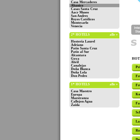
Casa Mercaderes
Abanico
Casas Santa Cruz
Aacr Museo
San Andres
Reyes Católicos
Montecarlo
Venecia
2* HOTELS
alle »
Hostería Laurel
Adriano
Patio Santa Cruz
Patio al Sur
Alcantara
Goya
HOTE
Abril
Canalejas
Pr
Doña Blanca
Doña Lola
Don Pedro
Fr
1* HOTELS
alle »
Fr
Casa Maestro
Ko
Europa
Maestranza
Callejon Agua
Fa
Zaida
Sc
La
Ro
De