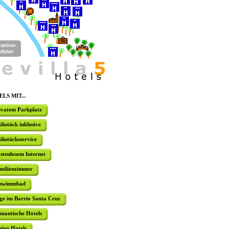
mehrere typ
HOTEL DO
Das Hotel 
Rande des
Zentrum vo
gehören un
Frühstück
Swimmingp
LS MIT...
ivatem Parkplatz
HOTEL LA
ühstück inklusive
Das Hotel 
ühstücksservice
Nähe des C
Haus kann 
die Räume 
stenlosem Internet
milienzimmer
hwimmbad
3* HOTEL
ge im Barrio Santa Cruz
In einem
mantische Hotels
Jahrhunder
und Stras
sign Hotels
Balkon, Te