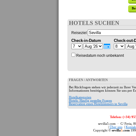
Bo
HOTELS SUCHEN
Reiseziel
Check-in-Datum
Check-out-
Reisedatum noch unbekannt
FRAGEN / ANTWORTEN
Bei Rückfragen stehen wir jederzeit zu Ihrer Ve
Informationen benötigen können Sie uns per Em
Hotelkategorien
Hotels: Häufig gestellte Fragen
Reservation eines Hotelzimmers in Sevilla
Telefon: (+34) 95
sevilla5.com · C/ Feria, 
|
Über uns
|
Kontak
Copyright ©
sevilla
5
.com
199