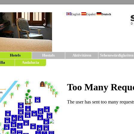
English
Español
Deutsch
Hotels
Hostals
Aktivitäten
Sehenswürdigkeiten
illa
Andalucia
sevilla5.com | Hotels in Sevil
Hotels
im Zentrum con Sevilla.
Für Ihren Aufenthalt in Sevilla haben wir klei
arbeiten nur mit von uns sehr sorgfältig ausgew
Bedürfnisse in jeder Preislage. Detallierte Info
einzelnen Hotelbeschreibungen. Für weitere 
Hostals und Pensionen in Sevilla
.
4* HOTEL
Historisch
Lage in de
Hotel ver