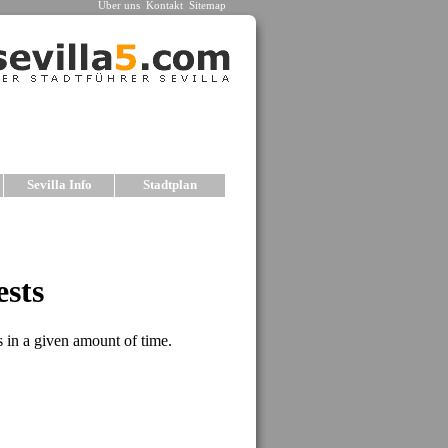
Über uns
Kontakt
Sitemap
Sevilla Info
Stadtplan
la
ne Hotels mit netter Atmosphäre ausgewählt. Wir
ählten Hotels für unterschiedliche Ansprüche und
rmationen mit Fotos und Preisen finden Sie in den
Unterkünfte, empfehlen wir unsere Auswahl an
 LAS CASAS DE LA JUDERIA
es Gebäude im Barrio Santa Cruz. Hervorragende
r Nähe der wichtigsten Sehenswürdig-keiten. Das
fügt über Suiten, Restaurant, Parkplatz und