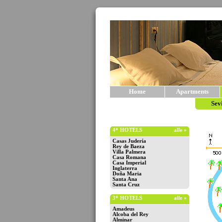
Home
Apartments
Sev
4* HOTELS
alle »
Casas Judería
Rey de Baeza
Villa Palmera
Casa Romana
Casa Imperial
Inglaterra
Doña Maria
Santa Ana
Santa Cruz
3* HOTELS
alle »
Amadeus
Alcoba del Rey
Alminar