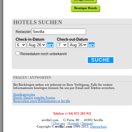
Boutique Hotels
HOTELS SUCHEN
Reiseziel
Check-in-Datum
Check-out-Datum
Reisedatum noch unbekannt
SUCHE
FRAGEN / ANTWORTEN
Bei Rückfragen stehen wir jederzeit zu Ihrer Verfügung. Falls Sie weitere
Informationen benötigen können Sie uns per Email und Telefon erreichen.
Hotelkategorien
Hotels: Häufig gestellte Fragen
Reservation eines Hotelzimmers in Sevilla
Telefon: (+34) 955 283 911
sevilla5.com · C/ Feria, 80 · 41002 Sevilla
|
Über uns
|
Kontakt
|
Sitemap
|
Copyright ©
sevilla
5
.com
1999-2013.
Datenschutz
.