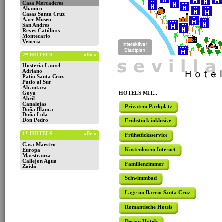
Casa Mercaderes
Abanico
Casas Santa Cruz
Aacr Museo
San Andres
Reyes Católicos
Montecarlo
Venecia
2* HOTELS
alle »
Hostería Laurel
Adriano
Patio Santa Cruz
Patio al Sur
Alcantara
Goya
HOTELS MIT...
Abril
Canalejas
Privatem Parkplatz
Doña Blanca
Doña Lola
Don Pedro
Frühstück inklusive
1* HOTELS
alle »
Frühstücksservice
Casa Maestro
Kostenlosem Internet
Europa
Maestranza
Callejon Agua
Familienzimmer
Zaida
Schwimmbad
Lage im Barrio Santa Cruz
Romantische Hotels
Design Hotels