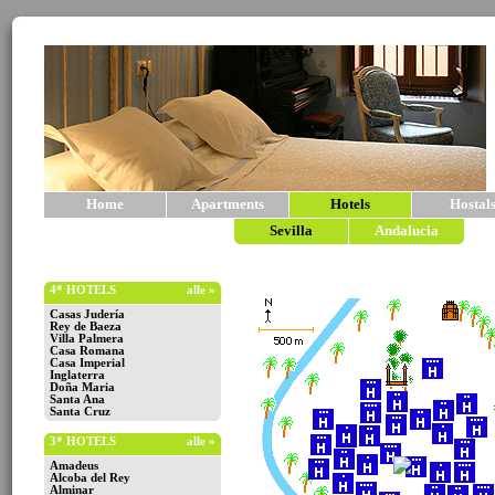
Home
Apartments
Hotels
Hostal
Sevilla
Andalucia
4* HOTELS
alle »
Casas Judería
Rey de Baeza
Villa Palmera
Casa Romana
Casa Imperial
Inglaterra
Doña Maria
Santa Ana
Santa Cruz
3* HOTELS
alle »
Amadeus
Alcoba del Rey
Alminar