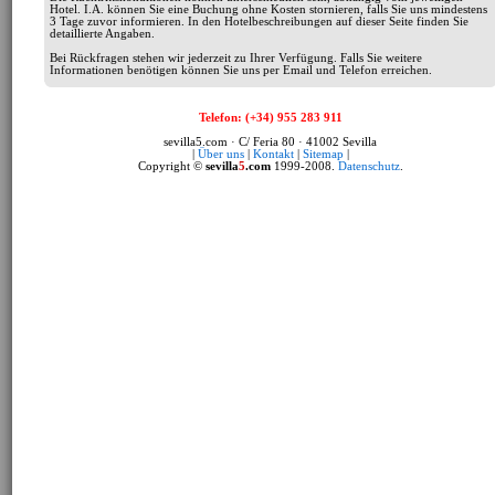
Hotel. I.A. können Sie eine Buchung ohne Kosten stornieren, falls Sie uns mindestens
3 Tage zuvor informieren. In den Hotelbeschreibungen auf dieser Seite finden Sie
detaillierte Angaben.
Bei Rückfragen stehen wir jederzeit zu Ihrer Verfügung. Falls Sie weitere
Informationen benötigen können Sie uns per Email und Telefon erreichen.
Telefon: (+34) 955 283 911
sevilla5.com · C/ Feria 80 · 41002 Sevilla
|
Über uns
|
Kontakt
|
Sitemap
|
Copyright ©
sevilla
5
.com
1999-2008.
Datenschutz
.