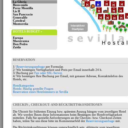
La Gloria
Bienvenido
Perez Montilla
Lis II
San Pancracio
Generalife
Catedral
Montoreña
HOTELS BUDGET »
Europa
Maestranza
Don Pedro
Zaida
RESERVATION
1/
Reservierungsanfrage
per Formular.
2/ Wir bestätigen Verfügbarkeit und Preis per Email innerhalb 24 h.
3/ Buchung per
Fax oder SSL-Server
.
4/ Wir bestätigen Ihre Buchung per Email, mit genauer Adresse, Kontakttelefon des
Hotels, etc.
Hotelkategorien
Hotels: Häufig gestellte Fragen
Reservation eines Hotelzimmers in Sevilla
CHECKIN-, CHECKOUT- AND RÜCKTRITTSKONDITIONEN
Die Uhrzeit für frühesten Einzug bzw. spätesten Auszug hängen vom jeweiligen Hotel
ab. Wir werden Ihnen diese Informationen beim Bestätigen der Hotelverfügbarkeit
mitteilen. Falls Sie spezielle Anforderungen an die Checkin- bzw. Checkout-Zeiten
haben, teilen Sie uns diese bitte im Kommentarfeld der
Reservierungsanfrage
mit.
Die Rücktrittskonditionen können unterschiedlich sein, abhängig vom jeweiligen