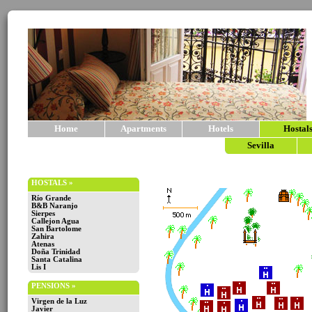
Home
Apartments
Hotels
Hostal
Sevilla
HOSTALS »
Río Grande
B&B Naranjo
Sierpes
Callejon Agua
San Bartolome
Zahira
Atenas
Doña Trinidad
Santa Catalina
Lis I
PENSIONS »
Virgen de la Luz
Javier