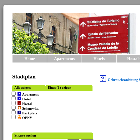
Home
Apartments
Hotels
Hostal
Stadtplan
Gebrauchsanleitung 
Alle zeigen
Eines (1) zeigen
Apartment
Hotel
Hostal
Sehenswkt.
Parkplatz
ÖPNV
Strasse suchen