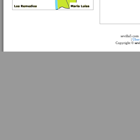
sevilla5.com
|
Über
Copyright ©
sev